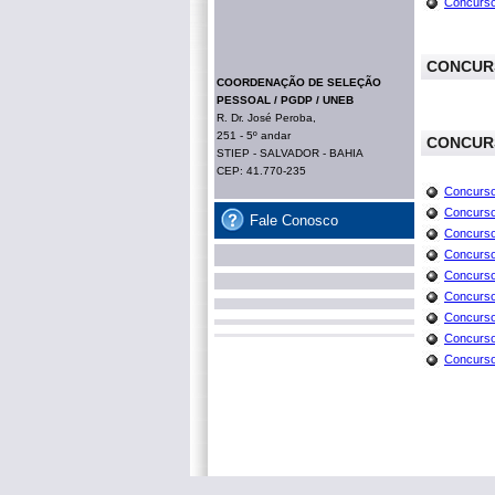
Concurso 
CONCUR
COORDENAÇÃO DE SELEÇÃO
PESSOAL / PGDP / UNEB
R. Dr. José Peroba,
251 - 5º andar
CONCUR
STIEP - SALVADOR - BAHIA
CEP: 41.770-235
Concurso 
Concurso 
Fale Conosco
Concurso 
Concurso 
Concurso 
Concurso 
Concurso
Concurso
Concurso